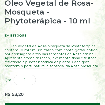
Óleo Vegetal de Rosa-
Resinas
para
/
o
Mosqueta -
Incensos
início
Naturais
da
Phytoterápica - 10 ml
Galeria
Óleos
de
Essenciais
imagens
Óleos
Vegetais
EM ESTOQUE
Óleos
Perfumados
O Óleo Vegetal de Rosa-Mosqueta da Phytoterápica
contém 10 ml em um frasco com conta-gotas, obtido
Incensos
por prensagem a frio das sementes de Rosa canina L.
Incensários
Apresenta aroma delicado, levemente floral e frutado,
refletindo a pureza botânica da planta. Cada gota
Difusores
mantém o perfil natural e sensorial da Rosa-Mosqueta.
Aromáticos
Difusores
Elétricos
Qtd
Livros
Diversos
R$ 53,20
Ofertas
Banho