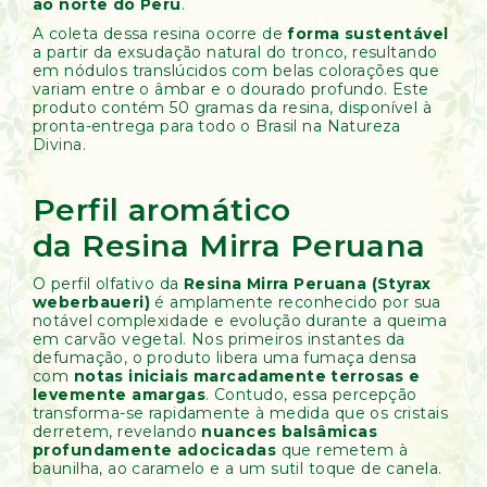
ao norte do Peru
.
A coleta dessa resina ocorre de
forma sustentável
a partir da exsudação natural do tronco, resultando
em nódulos translúcidos com belas colorações que
variam entre o âmbar e o dourado profundo. Este
produto contém 50 gramas da resina, disponível à
pronta-entrega para todo o Brasil na Natureza
Divina.
Perfil aromático
da Resina Mirra Peruana
O perfil olfativo da
Resina Mirra Peruana (Styrax
weberbaueri)
é amplamente reconhecido por sua
notável complexidade e evolução durante a queima
em carvão vegetal. Nos primeiros instantes da
defumação, o produto libera uma fumaça densa
com
notas iniciais marcadamente terrosas e
levemente amargas
. Contudo, essa percepção
transforma-se rapidamente à medida que os cristais
derretem, revelando
nuances balsâmicas
profundamente adocicadas
que remetem à
baunilha, ao caramelo e a um sutil toque de canela.