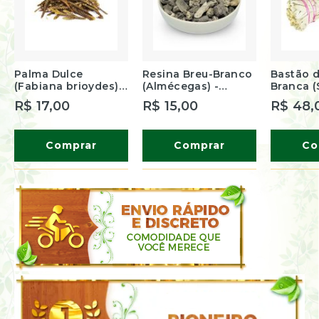
Palma Dulce
Resina Breu-Branco
Bastão d
(Fabiana brioydes) -
(Almécegas) -
Branca (
Incenso Peruano -
Incenso Natural - 50
officinali
R$ 17,00
R$ 15,00
R$ 48,
10 g
g
Incenso 
g
Comprar
Comprar
Co