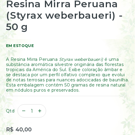
Resina Mirra Peruana
início
Resinas
da
/
(Styrax weberbaueri) -
Galeria
Incensos
de
Naturais
imagens
50 g
Óleos
Essenciais
Óleos
Vegetais
EM ESTOQUE
Óleos
Perfumados
A Resina Mirra Peruana
Styrax weberbaueri)
é uma
substância aromática silvestre originária das florestas
Incensos
tropicais da América do Sul. Exibe coloração âmbar e
Incensários
se destaca por um perfil olfativo complexo que evolui
de notas terrosas para nuances adocicadas de baunilha.
Difusores
Esta embalagem contém 50 gramas de resina natural
Aromáticos
em nódulos puros e preservados.
Difusores
Elétricos
Livros
Qtd
Diversos
Ofertas
R$ 40,00
Banho