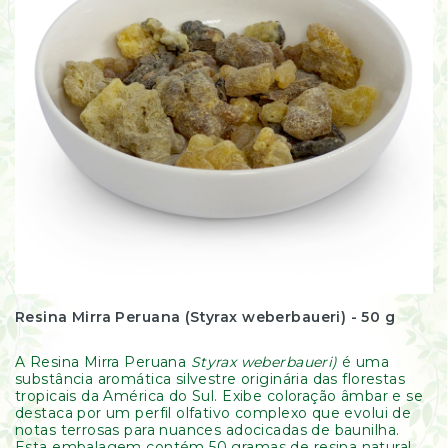
Resinas
/
Incensos
Naturais
Óleos
Essenciais
Óleos
Vegetais
Óleos
Perfumados
Incensos
Incensários
Difusores
Aromáticos
Resina Mirra Peruana (Styrax weberbaueri) - 50 g
Difusores
Elétricos
Livros
A Resina Mirra Peruana
Styrax weberbaueri)
é uma
substância aromática silvestre originária das florestas
Diversos
tropicais da América do Sul. Exibe coloração âmbar e se
Ofertas
destaca por um perfil olfativo complexo que evolui de
notas terrosas para nuances adocicadas de baunilha.
Banho
Esta embalagem contém 50 gramas de resina natural