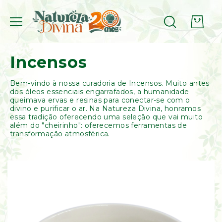
Ervas,
Cascas
Incensos
&
Raízes
Bem-vindo à nossa curadoria de Incensos. Muito antes
Etnobotânicos
dos óleos essenciais engarrafados, a humanidade
Cogumelos
queimava ervas e resinas para conectar-se com o
(Amostra
divino e purificar o ar. Na Natureza Divina, honramos
Botânica)
essa tradição oferecendo uma seleção que vai muito
Cogumelo
além do "cheirinho": oferecemos ferramentas de
Psilocybe
transformação atmosférica.
Cubensis
(Amostra
Botânica)
Cogumelo
Amanita
Muscaria
(Amostra
Botânica)
Aromaterapia