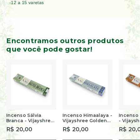
-12 a 15 varetas
Encontramos outros produtos
que você pode gostar!
Incenso Sálvia
Incenso Himaalaya -
Incenso 
Branca - Vijayshree
Vijayshree Golden
- Vijays
Golden Nag
Nag
Nag
R$ 20,00
R$ 20,00
R$ 20,