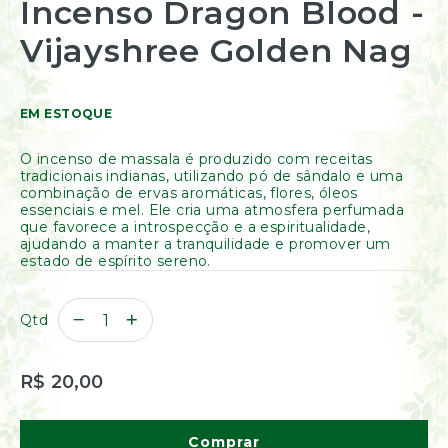
Incenso Dragon Blood -
Resinas
para
/
o
Vijayshree Golden Nag
Incensos
início
Naturais
da
Galeria
Óleos
de
Essenciais
EM ESTOQUE
imagens
Óleos
Vegetais
O incenso de massala é produzido com receitas
Óleos
tradicionais indianas, utilizando pó de sândalo e uma
Perfumados
combinação de ervas aromáticas, flores, óleos
essenciais e mel. Ele cria uma atmosfera perfumada
Incensos
que favorece a introspecção e a espiritualidade,
ajudando a manter a tranquilidade e promover um
Incensários
estado de espírito sereno.
Difusores
Aromáticos
Difusores
Qtd
Elétricos
Livros
R$ 20,00
Diversos
Ofertas
Banho
Comprar