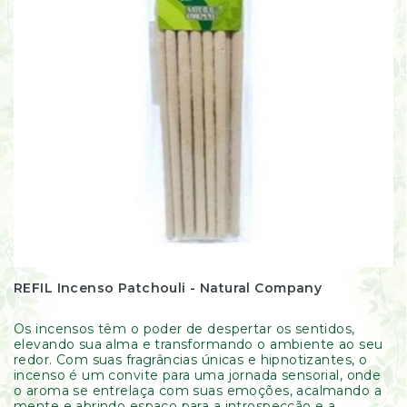
Resinas
/
Incensos
Naturais
Óleos
Essenciais
Óleos
Vegetais
Óleos
Perfumados
Incensos
Incensários
Difusores
Aromáticos
REFIL Incenso Patchouli - Natural Company
Difusores
Elétricos
Livros
Os incensos têm o poder de despertar os sentidos,
elevando sua alma e transformando o ambiente ao seu
Diversos
redor. Com suas fragrâncias únicas e hipnotizantes, o
Ofertas
incenso é um convite para uma jornada sensorial, onde
o aroma se entrelaça com suas emoções, acalmando a
Banho
mente e abrindo espaço para a introspecção e a