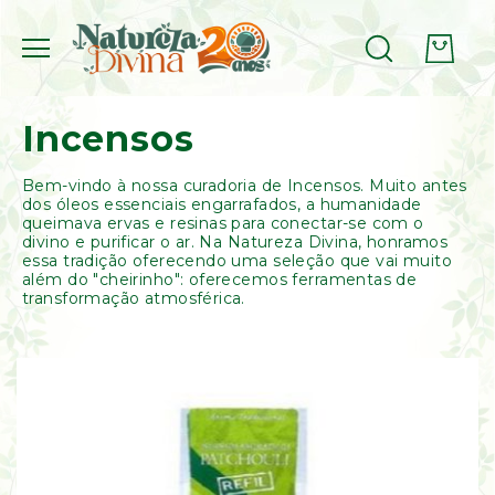
Ervas,
Cascas
Incensos
&
Raízes
Bem-vindo à nossa curadoria de Incensos. Muito antes
Etnobotânicos
dos óleos essenciais engarrafados, a humanidade
Cogumelos
queimava ervas e resinas para conectar-se com o
(Amostra
divino e purificar o ar. Na Natureza Divina, honramos
Botânica)
essa tradição oferecendo uma seleção que vai muito
Cogumelo
além do "cheirinho": oferecemos ferramentas de
Psilocybe
transformação atmosférica.
Cubensis
(Amostra
Botânica)
Cogumelo
Amanita
Muscaria
(Amostra
Botânica)
Aromaterapia