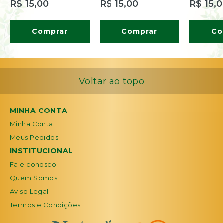
R$ 15,00
R$ 15,00
R$ 15,
Comprar
Comprar
Co
Voltar ao topo
MINHA CONTA
Minha Conta
Meus Pedidos
INSTITUCIONAL
Fale conosco
Quem Somos
Aviso Legal
Termos e Condições