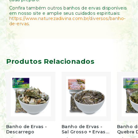
Confira também outros banhos de ervas disponíveis
em nosso site e amplie seus cuidados espirituais:
https://www.naturezadivina.com.br/diversos/banho-
de-ervas
.
Produtos Relacionados
Banho de Ervas -
Banho de Ervas -
Banho de
Descarrego
Sal Grosso + Ervas
Quebra 
Escalda-Pés