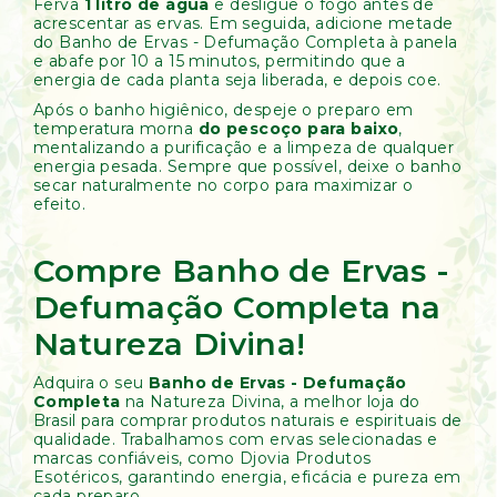
Ferva
1 litro de água
e desligue o fogo antes de
acrescentar as ervas. Em seguida, adicione metade
do Banho de Ervas - Defumação Completa à panela
e abafe por 10 a 15 minutos, permitindo que a
energia de cada planta seja liberada, e depois coe.
Após o banho higiênico, despeje o preparo em
temperatura morna
do pescoço para baixo
,
mentalizando a purificação e a limpeza de qualquer
energia pesada. Sempre que possível, deixe o banho
secar naturalmente no corpo para maximizar o
efeito.
Compre Banho de Ervas -
Defumação Completa na
Natureza Divina!
Adquira o seu
Banho de Ervas - Defumação
Completa
na Natureza Divina, a melhor loja do
Brasil para comprar produtos naturais e espirituais de
qualidade. Trabalhamos com ervas selecionadas e
marcas confiáveis, como Djovia Produtos
Esotéricos, garantindo energia, eficácia e pureza em
cada preparo.