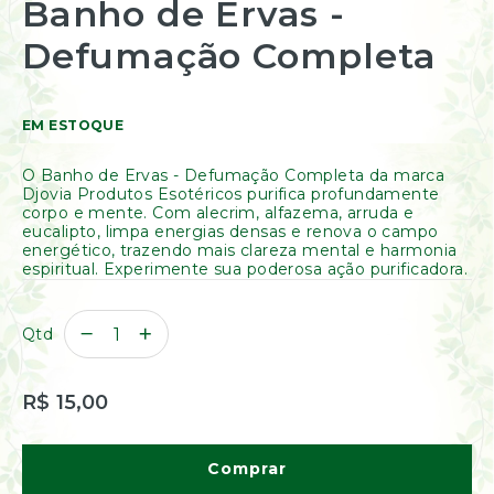
Banho de Ervas -
Resinas
para
/
o
Defumação Completa
Incensos
início
Naturais
da
Galeria
Óleos
de
Essenciais
EM ESTOQUE
imagens
Óleos
Vegetais
O Banho de Ervas - Defumação Completa da marca
Óleos
Djovia Produtos Esotéricos purifica profundamente
Perfumados
corpo e mente. Com alecrim, alfazema, arruda e
eucalipto, limpa energias densas e renova o campo
Incensos
energético, trazendo mais clareza mental e harmonia
espiritual. Experimente sua poderosa ação purificadora.
Incensários
Difusores
Aromáticos
Qtd
Difusores
Elétricos
Livros
R$ 15,00
Diversos
Ofertas
Comprar
Banho