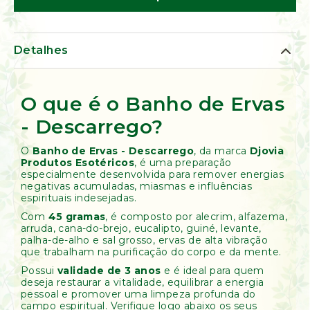
de
Ervas
Kumbaya
Detalhes
O que é o Banho de Ervas
- Descarrego?
O
Banho de Ervas - Descarrego
, da marca
Djovia
Produtos Esotéricos
, é uma preparação
especialmente desenvolvida para remover energias
negativas acumuladas, miasmas e influências
espirituais indesejadas.
Com
45 gramas
, é composto por alecrim, alfazema,
arruda, cana-do-brejo, eucalipto, guiné, levante,
palha-de-alho e sal grosso, ervas de alta vibração
que trabalham na purificação do corpo e da mente.
Possui
validade de 3 anos
e é ideal para quem
deseja restaurar a vitalidade, equilibrar a energia
pessoal e promover uma limpeza profunda do
campo espiritual. Verifique logo abaixo os seus