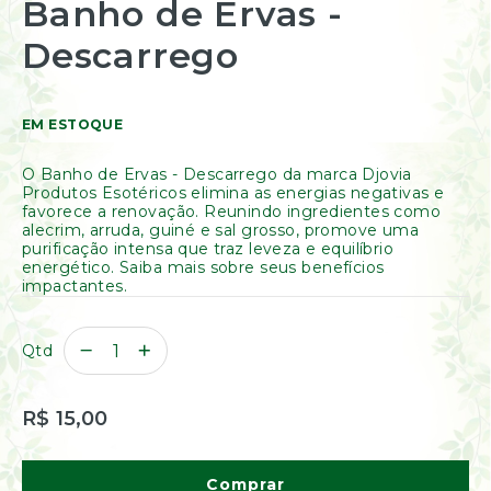
Banho de Ervas -
Resinas
para
/
o
Descarrego
Incensos
início
Naturais
da
Galeria
Óleos
de
Essenciais
EM ESTOQUE
imagens
Óleos
Vegetais
O Banho de Ervas - Descarrego da marca Djovia
Óleos
Produtos Esotéricos elimina as energias negativas e
Perfumados
favorece a renovação. Reunindo ingredientes como
alecrim, arruda, guiné e sal grosso, promove uma
Incensos
purificação intensa que traz leveza e equilíbrio
energético. Saiba mais sobre seus benefícios
Incensários
impactantes.
Difusores
Aromáticos
Difusores
Qtd
Elétricos
Livros
R$ 15,00
Diversos
Ofertas
Banho
Comprar