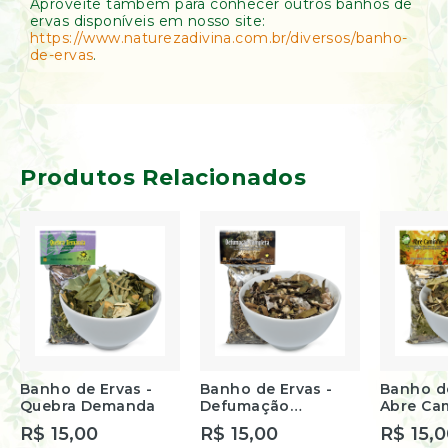
Aproveite também para conhecer outros banhos de
ervas disponíveis em nosso site:
https://www.naturezadivina.com.br/diversos/banho-
de-ervas
.
Produtos Relacionados
Banho de Ervas -
Banho de Ervas -
Banho de
Quebra Demanda
Defumação
Abre Ca
Completa
R$ 15,00
R$ 15,00
R$ 15,