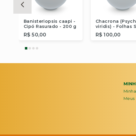
sa
Banisteriopsis caapi -
Chacrona (Psych
 da
Cipó Rasurado - 200 g
viridis) - Folhas
- 200 g
R$ 50,00
R$ 100,00
Comprar
Comprar
MIN
Minha
Meus 