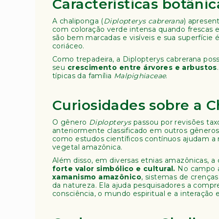
Características botâni
ra
pi
A chaliponga (
Diplopterys cabrerana
) apresen
a
com coloração verde intensa quando frescas 
são bem marcadas e visíveis e sua superfície é
L
coriáceo.
i
Como trepadeira, a Diplopterys cabrerana poss
v
seu
crescimento entre árvores e arbustos
r
típicas da família
Malpighiaceae
.
o
s
Curiosidades sobre a 
D
iv
O gênero
Diplopterys
passou por revisões ta
e
anteriormente classificado em outros gênero
r
como estudos científicos contínuos ajudam a 
s
vegetal amazônica.
o
Além disso, em diversas etnias amazônicas, 
s
forte valor simbólico e cultural.
No campo an
xamanismo amazônico
, sistemas de crenças
da natureza. Ela ajuda pesquisadores a comp
consciência, o mundo espiritual e a interação