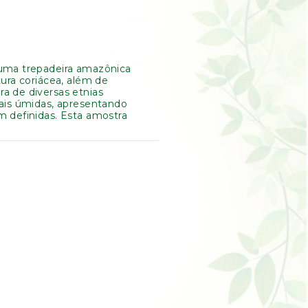
 uma trepadeira amazônica
tura coriácea, além de
a de diversas etnias
cais úmidas, apresentando
m definidas. Esta amostra