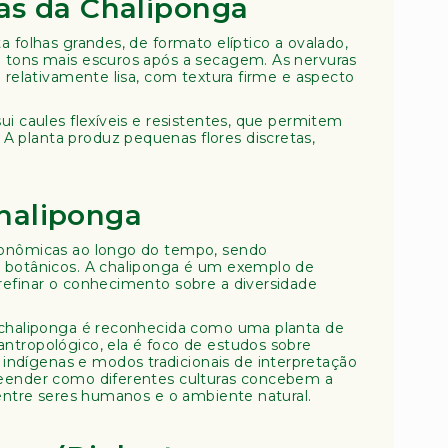
cas da Chaliponga
ta folhas grandes, de formato elíptico a ovalado,
e tons mais escuros após a secagem. As nervuras
 relativamente lisa, com textura firme e aspecto
ui caules flexíveis e resistentes, que permitem
. A planta produz pequenas flores discretas,
Chaliponga
xonômicas ao longo do tempo, sendo
s botânicos. A chaliponga é um exemplo de
refinar o conhecimento sobre a diversidade
a chaliponga é reconhecida como uma planta de
tropológico, ela é foco de estudos sobre
 indígenas e modos tradicionais de interpretação
reender como diferentes culturas concebem a
 entre seres humanos e o ambiente natural.