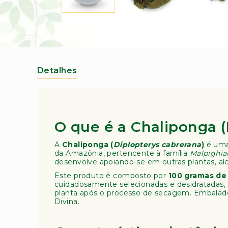
o
s
Saltar
(
para
A
o
m
início
o
da
st
Galeria
Detalhes
de
ra
imagens
B
o
t
â
O que é a Chaliponga (
ni
c
A
Chaliponga (
Diplopterys cabrerana
)
é uma
a)
da Amazônia, pertencente à família
Malpighia
desenvolve apoiando-se em outras plantas, a
A
r
Este produto é composto por
100 gramas de
cuidadosamente selecionadas e desidratadas, 
o
planta após o processo de secagem. Embalado
m
Divina.
a
t
e