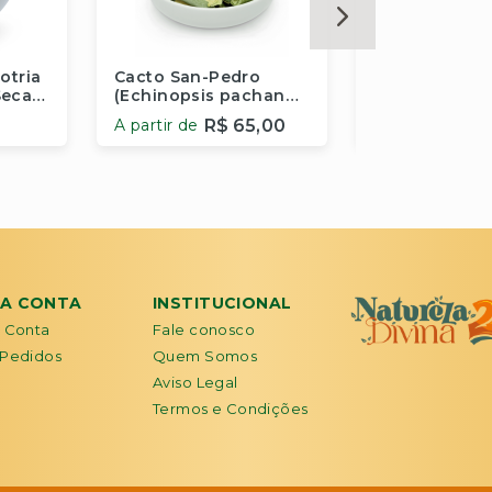
otria
Cacto San-Pedro
Jurema-Preta
 Secas
(Echinopsis pachanoi)
tenuiflora) -
Desidratado - Em
Raiz
A partir de
R$ 65,00
Pedaços
Fora de e
Comprar
HA CONTA
INSTITUCIONAL
 Conta
Fale conosco
Pedidos
Quem Somos
Aviso Legal
Termos e Condições