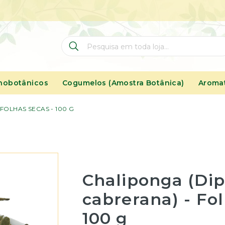
Pesquisa
Pesquisa
nobotânicos
Cogumelos (Amostra Botânica)
Aromat
FOLHAS SECAS - 100 G
Chaliponga (Dip
cabrerana) - Fol
100 g