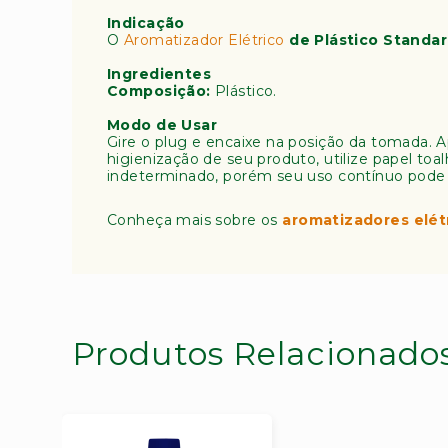
ra
Indicação
pi
O
Aromatizador Elétrico
de Plástico Standar
a
Ingredientes
L
Composição:
Plástico.
i
Modo de Usar
v
Gire o plug e encaixe na posição da tomada. A
r
higienização de seu produto, utilize papel t
o
indeterminado, porém seu uso contínuo pode ac
s
D
Conheça mais sobre os
aromatizadores elét
iv
e
r
s
o
s
Produtos Relacionado