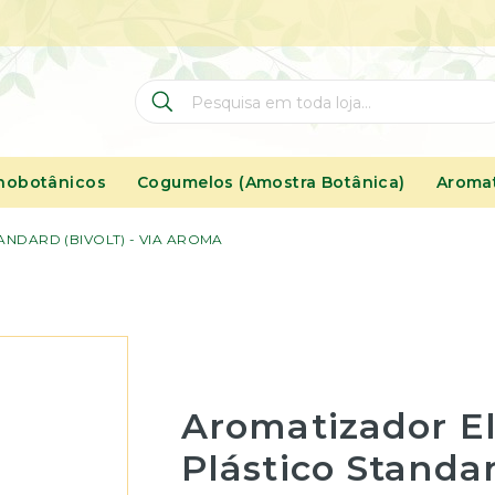
Pesquisa
Pesquisa
nobotânicos
Cogumelos (Amostra Botânica)
Aromat
NDARD (BIVOLT) - VIA AROMA
Aromatizador El
Plástico Standar