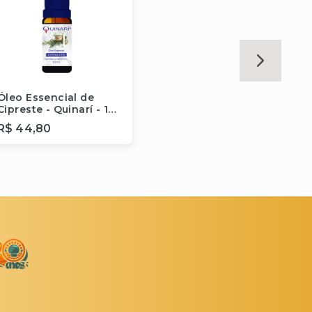
Óleo Essencial de
Óleo 
Cipreste - Quinarí - 10
Citron
ml
ml
R$ 44,80
R$ 2
Comprar