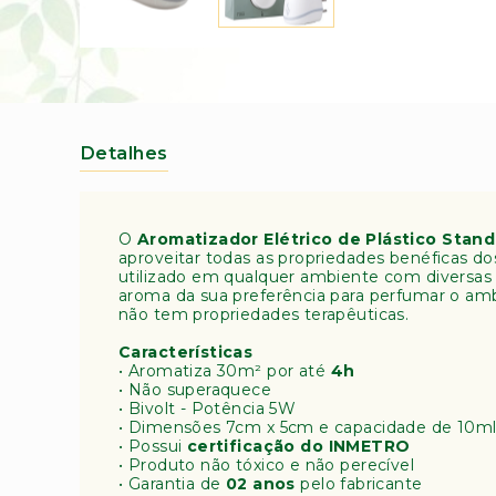
o
s
Saltar
(
para
A
o
m
início
o
da
st
Galeria
Detalhes
de
ra
imagens
B
o
t
O
Aromatizador Elétrico de Plástico Stand
aproveitar todas as propriedades benéficas d
â
utilizado em qualquer ambiente com diversas
ni
aroma da sua preferência para perfumar o a
c
não tem propriedades terapêuticas.
a)
Características
A
• Aromatiza 30m² por até
4h
r
• Não superaquece
o
• Bivolt - Potência 5W
m
• Dimensões 7cm x 5cm e capacidade de 10m
• Possui
certificação do INMETRO
a
• Produto não tóxico e não perecível
t
• Garantia de
02 anos
pelo fabricante
e