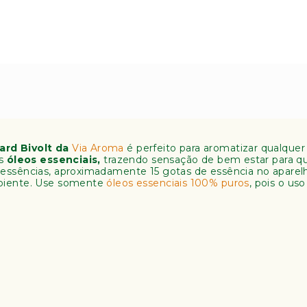
ard Bivolt da
Via Aroma
é perfeito para aromatizar qualque
os
óleos essenciais,
trazendo sensação de bem estar para q
 essências, aproximadamente 15 gotas de essência no apar
mbiente. Use somente
óleos essenciais 100% puros
, pois o us
l