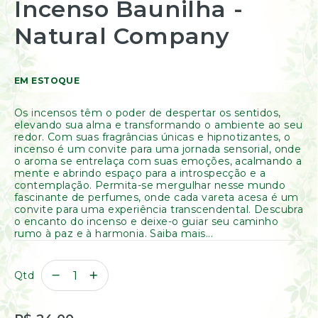
Incenso Baunilha -
início
Resinas
da
/
Natural Company
Galeria
Incensos
de
Naturais
imagens
Óleos
Essenciais
EM ESTOQUE
Óleos
Vegetais
Os incensos têm o poder de despertar os sentidos,
Óleos
elevando sua alma e transformando o ambiente ao seu
Perfumados
redor. Com suas fragrâncias únicas e hipnotizantes, o
incenso é um convite para uma jornada sensorial, onde
Incensos
o aroma se entrelaça com suas emoções, acalmando a
mente e abrindo espaço para a introspecção e a
Incensários
contemplação. Permita-se mergulhar nesse mundo
Difusores
fascinante de perfumes, onde cada vareta acesa é um
Aromáticos
convite para uma experiência transcendental. Descubra
o encanto do incenso e deixe-o guiar seu caminho
Difusores
rumo à paz e à harmonia. Saiba mais...
Elétricos
Livros
Qtd
Diversos
Ofertas
Banho