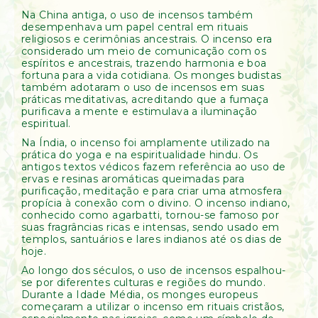
Na China antiga, o uso de incensos também
desempenhava um papel central em rituais
religiosos e cerimônias ancestrais. O incenso era
considerado um meio de comunicação com os
espíritos e ancestrais, trazendo harmonia e boa
fortuna para a vida cotidiana. Os monges budistas
também adotaram o uso de incensos em suas
práticas meditativas, acreditando que a fumaça
purificava a mente e estimulava a iluminação
espiritual.
Na Índia, o incenso foi amplamente utilizado na
prática do yoga e na espiritualidade hindu. Os
antigos textos védicos fazem referência ao uso de
ervas e resinas aromáticas queimadas para
purificação, meditação e para criar uma atmosfera
propícia à conexão com o divino. O incenso indiano,
conhecido como agarbatti, tornou-se famoso por
suas fragrâncias ricas e intensas, sendo usado em
templos, santuários e lares indianos até os dias de
hoje.
Ao longo dos séculos, o uso de incensos espalhou-
se por diferentes culturas e regiões do mundo.
Durante a Idade Média, os monges europeus
começaram a utilizar o incenso em rituais cristãos,