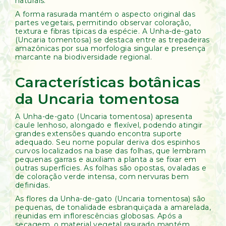
naturais.
A forma rasurada mantém o aspecto original das
partes vegetais, permitindo observar coloração,
textura e fibras típicas da espécie. A Unha-de-gato
(Uncaria tomentosa) se destaca entre as trepadeiras
amazônicas por sua morfologia singular e presença
marcante na biodiversidade regional.
Características botânicas
da Uncaria tomentosa
A Unha-de-gato (Uncaria tomentosa) apresenta
caule lenhoso, alongado e flexível, podendo atingir
grandes extensões quando encontra suporte
adequado. Seu nome popular deriva dos espinhos
curvos localizados na base das folhas, que lembram
pequenas garras e auxiliam a planta a se fixar em
outras superfícies. As folhas são opostas, ovaladas e
de coloração verde intensa, com nervuras bem
definidas.
As flores da Unha-de-gato (Uncaria tomentosa) são
pequenas, de tonalidade esbranquiçada a amarelada,
reunidas em inflorescências globosas. Após a
secagem, o material vegetal rasurado mantém