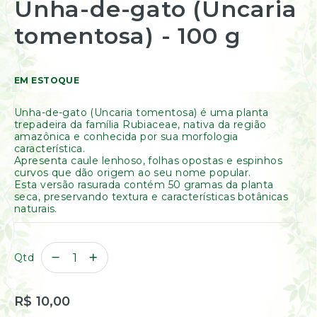
Unha-de-gato (Uncaria
Resinas
para
/
o
tomentosa) - 100 g
Incensos
início
Naturais
da
Galeria
Óleos
de
Essenciais
EM ESTOQUE
imagens
Óleos
Vegetais
Unha-de-gato (Uncaria tomentosa) é uma planta
Óleos
trepadeira da família Rubiaceae, nativa da região
Perfumados
amazônica e conhecida por sua morfologia
característica.
Incensos
Apresenta caule lenhoso, folhas opostas e espinhos
curvos que dão origem ao seu nome popular.
Incensários
Esta versão rasurada contém 50 gramas da planta
Difusores
seca, preservando textura e características botânicas
Aromáticos
naturais.
Difusores
Elétricos
Livros
Qtd
Diversos
Ofertas
R$ 10,00
Banho