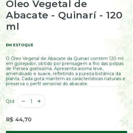
Óleo Vegetal de
início
Resinas
da
/
Abacate - Quinarí - 120
Galeria
Incensos
de
Naturais
imagens
ml
Óleos
Essenciais
Óleos
Vegetais
EM ESTOQUE
Óleos
Perfumados
O Óleo Vegetal de Abacate da Quinarí contém 120 ml
em gotejador, obtido por prensagem a frio das polpas
Incensos
de Persea gratissima. Apresenta aroma leve,
Incensários
amendoado e suave, refletindo a pureza botânica da
planta. Cada gota mantém as características naturais e
Difusores
preserva o perfil sensorial do abacate.
Aromáticos
Difusores
Elétricos
Qtd
Livros
Diversos
R$ 44,70
Ofertas
Banho