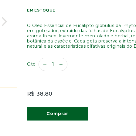
EM ESTOQUE
O Óleo Essencial de Eucalipto globulus da Phyt
em gotejador, extraído das folhas de Eucalyptus
aroma fresco, levemente mentolado e herbal, re
botânica da espécie. Cada gota preserva a inten
natural e as características olfativas originais do 
Qtd
R$ 38,80
Comprar