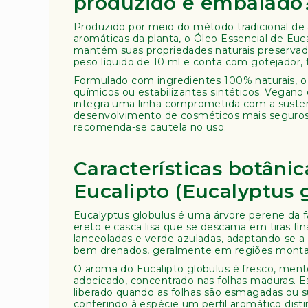
produzido e embalado
ra
pi
Produzido por meio do método tradicional de 
a
aromáticas da planta, o Óleo Essencial de Euc
mantém suas propriedades naturais preserv
L
peso líquido de 10 ml e conta com gotejador, f
i
Formulado com ingredientes 100% naturais, o
v
químicos ou estabilizantes sintéticos. Vegano
r
integra uma linha comprometida com a susten
o
desenvolvimento de cosméticos mais seguros.
recomenda-se cautela no uso.
s
D
iv
Características botânic
e
Eucalipto (Eucalyptus 
r
s
Eucalyptus globulus é uma árvore perene da 
o
ereto e casca lisa que se descama em tiras fin
s
lanceoladas e verde-azuladas, adaptando-se a
bem drenados, geralmente em regiões monta
O aroma do Eucalipto globulus é fresco, men
adocicado, concentrado nas folhas maduras. E
liberado quando as folhas são esmagadas ou s
conferindo à espécie um perfil aromático dist