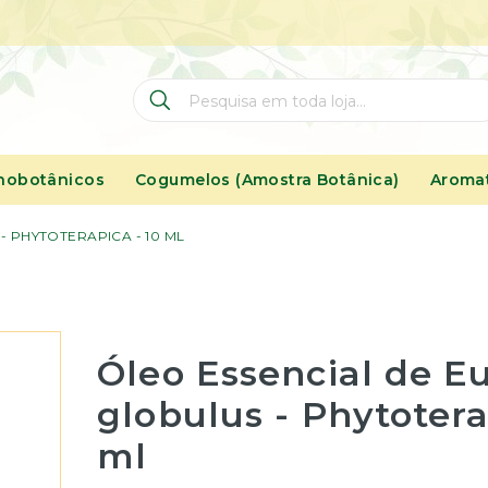
Pesquisa
Pesquisa
nobotânicos
Cogumelos (Amostra Botânica)
Aromat
- PHYTOTERAPICA - 10 ML
Óleo Essencial de Eu
globulus - Phytotera
ml