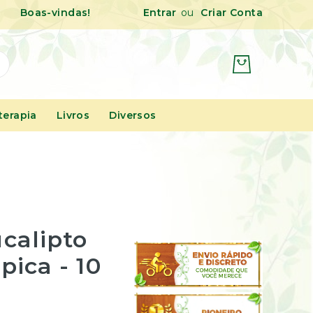
Pular
Boas-vindas!
Entrar
Criar Conta
para
o
conteúdo
erapia
Livros
Diversos
calipto
pica - 10