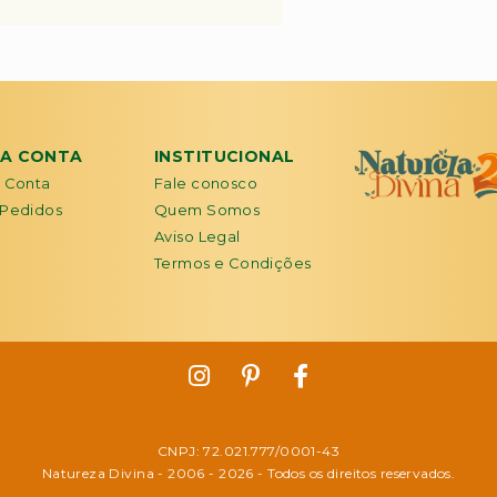
HA CONTA
INSTITUCIONAL
 Conta
Fale conosco
Pedidos
Quem Somos
Aviso Legal
Termos e Condições
CNPJ: 72.021.777/0001-43
Natureza Divina - 2006 -
2026
- Todos os direitos reservados.