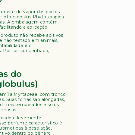
?
arraste de vapor das partes
alipto globulus Phytoterapica
adas. A embalagem contém
acilitando a aplicação.
 produto não recebe aditivos
 e não testado em animais,
tabilidade e o
 Por ser concentrado,
as do
globulus)
família Myrtaceae, com tronco
as. Suas folhas são alongadas,
 climas temperados e solos
nhosas.
tolado e levemente
sse perfume característico é
ubmetidas à destilação,
intivo dentro do gênero