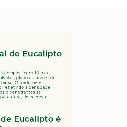
al de Eucalipto
ytoterapica, com 10 ml e
calyptus globulus, árvore de
ntenso. O perfume é
 refletindo a densidade
tes e penetrantes se
o e claro, típico desta
de Eucalipto é