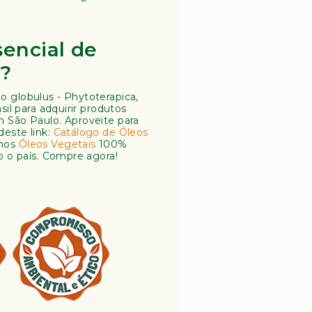
encial de
e?
o globulus - Phytoterapica,
asil para adquirir produtos
m São Paulo. Aproveite para
deste link:
Catálogo de Óleos
emos
Óleos Vegetais
100%
o o país. Compre agora!