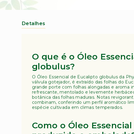
para
o
o
s
início
(
da
A
Galeria
Detalhes
de
m
imagens
o
st
ra
B
O que é o Óleo Essenci
o
t
globulus?
â
ni
O Óleo Essencial de Eucalipto globulus da Ph
c
válvula gotejador, é extraído das folhas do Eu
grande porte com folhas alongadas e aroma i
a)
refrescante, mentolado e levemente herbáceo,
A
botânica das folhas maduras. Notas revigoran
combinam, conferindo um perfil aromático limp
r
espécie cultivada em climas temperados.
o
m
a
Como o Óleo Essencial 
t
e