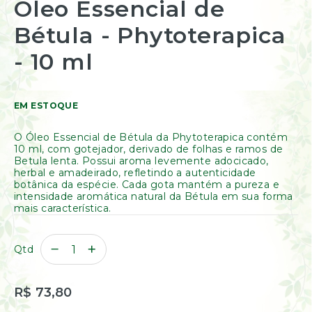
Óleo Essencial de
Resinas
para
/
o
Bétula - Phytoterapica
Incensos
início
Naturais
da
- 10 ml
Galeria
Óleos
de
Essenciais
imagens
Óleos
Vegetais
EM ESTOQUE
Óleos
Perfumados
O Óleo Essencial de Bétula da Phytoterapica contém
10 ml, com gotejador, derivado de folhas e ramos de
Incensos
Betula lenta. Possui aroma levemente adocicado,
Incensários
herbal e amadeirado, refletindo a autenticidade
botânica da espécie. Cada gota mantém a pureza e
Difusores
intensidade aromática natural da Bétula em sua forma
Aromáticos
mais característica.
Difusores
Elétricos
Qtd
Livros
Diversos
Ofertas
R$ 73,80
Banho