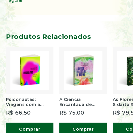
agora!
Produtos Relacionados
Psiconautas:
A Ciência
As Flore
Viagens com a
Encantada de
Sidarta 
Ciência Psicodélica
Jurema - Marcelo
R$ 66,50
R$ 75,00
R$ 79,
Brasileira - Marcelo
Leite
Leite
Comprar
Comprar
Co