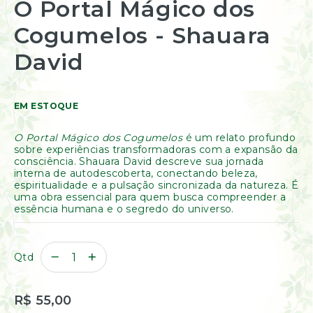
O Portal Mágico dos
Resinas
para
/
o
Cogumelos - Shauara
Incensos
início
Naturais
da
David
Galeria
Óleos
de
Essenciais
imagens
Óleos
Vegetais
EM ESTOQUE
Óleos
Perfumados
O Portal Mágico dos Cogumelos
é um relato profundo
sobre experiências transformadoras com a expansão da
Incensos
consciência. Shauara David descreve sua jornada
Incensários
interna de autodescoberta, conectando beleza,
espiritualidade e a pulsação sincronizada da natureza. É
Difusores
uma obra essencial para quem busca compreender a
Aromáticos
essência humana e o segredo do universo.
Difusores
Elétricos
Livros
Qtd
Diversos
Ofertas
R$ 55,00
Banho