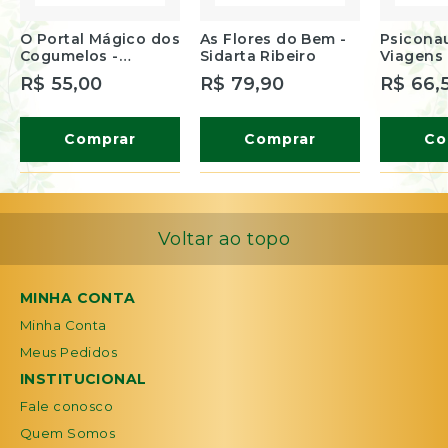
O Portal Mágico dos
As Flores do Bem -
Psiconau
Cogumelos -
Sidarta Ribeiro
Viagens
Shauara David
Ciência 
R$ 55,00
R$ 79,90
R$ 66,
Brasileir
Leite
Comprar
Comprar
Co
Voltar ao topo
MINHA CONTA
Minha Conta
Meus Pedidos
INSTITUCIONAL
Fale conosco
Quem Somos