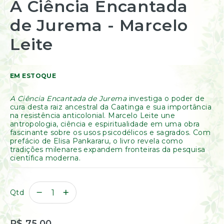
A Ciência Encantada
Resinas
para
/
o
de Jurema - Marcelo
Incensos
início
Naturais
da
Leite
Galeria
Óleos
de
Essenciais
imagens
Óleos
Vegetais
EM ESTOQUE
Óleos
Perfumados
A Ciência Encantada de Jurema
investiga o poder de
cura desta raiz ancestral da Caatinga e sua importância
Incensos
na resistência anticolonial. Marcelo Leite une
Incensários
antropologia, ciência e espiritualidade em uma obra
fascinante sobre os usos psicodélicos e sagrados. Com
Difusores
prefácio de Elisa Pankararu, o livro revela como
Aromáticos
tradições milenares expandem fronteiras da pesquisa
científica moderna.
Difusores
Elétricos
Livros
Qtd
Diversos
Ofertas
Banho
R$ 75,00