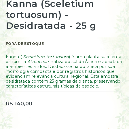
Kanna (Sceletium
Resinas
para
/
o
tortuosum) -
Incensos
início
Naturais
da
Desidratada - 25 g
Galeria
Óleos
de
Essenciais
imagens
Óleos
Vegetais
FORA DE ESTOQUE
Óleos
Perfumados
Kanna (
Sceletium tortuosum
) é uma planta suculenta
da família
Aizoaceae
, nativa do sul da África e adaptada
Incensos
a ambientes áridos. Destaca-se na botânica por sua
Incensários
morfologia compacta e por registros históricos que
evidenciam relevância cultural regional. Esta amostra
Difusores
desidratada contém 25 gramas da planta, preservando
Aromáticos
características estruturais típicas da espécie.
Difusores
Elétricos
R$ 140,00
Livros
Diversos
Ofertas
Banho