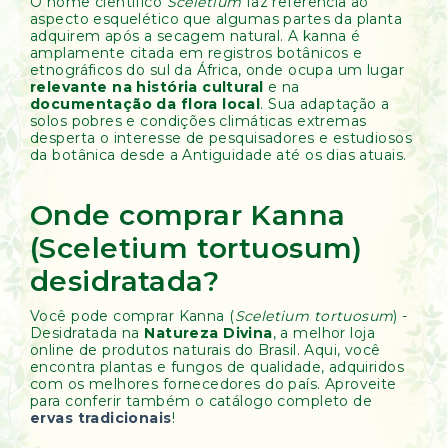
O nome científico
Sceletium
faz referência ao
aspecto esquelético que algumas partes da planta
adquirem após a secagem natural. A kanna é
amplamente citada em registros botânicos e
etnográficos do sul da África, onde ocupa um lugar
relevante na história cultural
e na
documentação da flora local
. Sua adaptação a
solos pobres e condições climáticas extremas
desperta o interesse de pesquisadores e estudiosos
da botânica desde a Antiguidade até os dias atuais.
Onde comprar Kanna
(Sceletium tortuosum)
desidratada?
Você pode comprar Kanna (
Sceletium tortuosum
) -
Desidratada na
Natureza Divina
, a melhor loja
online de produtos naturais do Brasil. Aqui, você
encontra plantas e fungos de qualidade, adquiridos
com os melhores fornecedores do país. Aproveite
para conferir também o catálogo completo de
ervas tradicionais
!