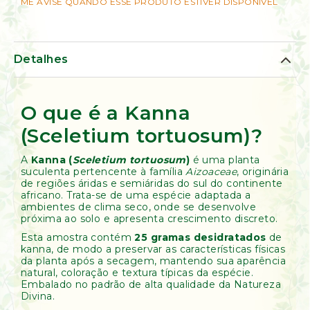
de
ME AVISE QUANDO ESSE PRODUTO ESTIVER DISPONÍVEL
Ervas
Kumbaya
Detalhes
O que é a Kanna
(Sceletium tortuosum)?
A
Kanna (
Sceletium tortuosum
)
é uma planta
suculenta pertencente à família
Aizoaceae
, originária
de regiões áridas e semiáridas do sul do continente
africano. Trata-se de uma espécie adaptada a
ambientes de clima seco, onde se desenvolve
próxima ao solo e apresenta crescimento discreto.
Esta amostra contém
25 gramas desidratados
de
kanna, de modo a preservar as características físicas
da planta após a secagem, mantendo sua aparência
natural, coloração e textura típicas da espécie.
Embalado no padrão de alta qualidade da Natureza
Divina.