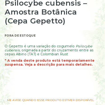
Psilocybe cubensis –
Resinas
para
/
o
Amostra Botânica
Incensos
início
Naturais
da
(Cepa Gepetto)
Galeria
Óleos
de
Essenciais
imagens
Óleos
Vegetais
FORA DE ESTOQUE
Óleos
Perfumados
O Gepetto é uma variação do cogumelo
Psilocybe
cubensis
, originada a partir do cruzamento entre as
Incensos
cepas Albino (TAT) e Colombian Rust
Incensários
* A venda deste produto está temporariamente
Difusores
suspensa. Veja a descrição para mais detalhes.
Aromáticos
Difusores
Elétricos
Livros
Diversos
Ofertas
ME AVISE QUANDO ESSE PRODUTO ESTIVER DISPONÍVEL
Banho