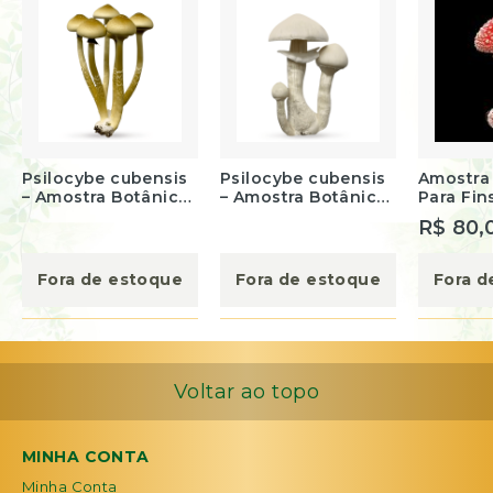
Psilocybe cubensis
Psilocybe cubensis
Amostra
– Amostra Botânica
– Amostra Botânica
Para Fin
(Cepa Camboja)
(Cepa Albino TAT)
e Pesqui
R$ 80,
Muscaria
gramas
Fora de estoque
Fora de estoque
Fora d
Voltar ao topo
MINHA CONTA
Minha Conta