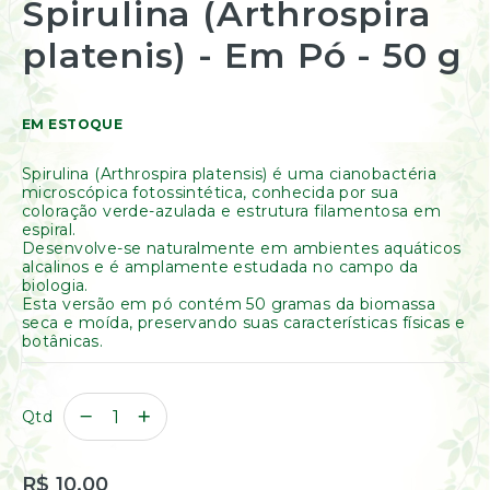
Spirulina (Arthrospira
Resinas
para
/
o
platenis) - Em Pó - 50 g
Incensos
início
Naturais
da
Galeria
Óleos
de
Essenciais
EM ESTOQUE
imagens
Óleos
Vegetais
Spirulina (Arthrospira platensis) é uma cianobactéria
Óleos
microscópica fotossintética, conhecida por sua
Perfumados
coloração verde-azulada e estrutura filamentosa em
espiral.
Incensos
Desenvolve-se naturalmente em ambientes aquáticos
alcalinos e é amplamente estudada no campo da
Incensários
biologia.
Difusores
Esta versão em pó contém 50 gramas da biomassa
Aromáticos
seca e moída, preservando suas características físicas e
botânicas.
Difusores
Elétricos
Livros
Qtd
Diversos
Ofertas
Banho
R$ 10,00