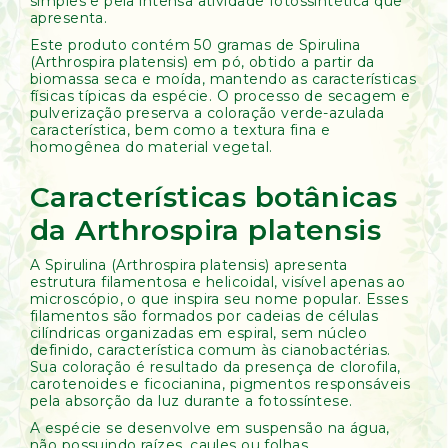
simples e pela intensa atividade fotossintética que
apresenta.
Este produto contém 50 gramas de Spirulina
(Arthrospira platensis) em pó, obtido a partir da
biomassa seca e moída, mantendo as características
físicas típicas da espécie. O processo de secagem e
pulverização preserva a coloração verde-azulada
característica, bem como a textura fina e
homogênea do material vegetal.
Características botânicas
da Arthrospira platensis
A Spirulina (Arthrospira platensis) apresenta
estrutura filamentosa e helicoidal, visível apenas ao
microscópio, o que inspira seu nome popular. Esses
filamentos são formados por cadeias de células
cilíndricas organizadas em espiral, sem núcleo
definido, característica comum às cianobactérias.
Sua coloração é resultado da presença de clorofila,
carotenoides e ficocianina, pigmentos responsáveis
pela absorção da luz durante a fotossíntese.
A espécie se desenvolve em suspensão na água,
não possuindo raízes, caules ou folhas,