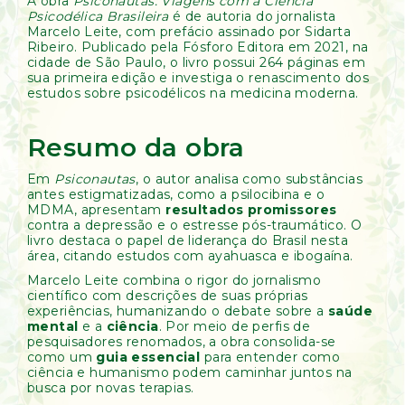
A obra
Psiconautas: Viagens com a Ciência
Psicodélica Brasileira
é de autoria do jornalista
Marcelo Leite, com prefácio assinado por Sidarta
Ribeiro. Publicado pela Fósforo Editora em 2021, na
cidade de São Paulo, o livro possui 264 páginas em
sua primeira edição e investiga o renascimento dos
estudos sobre psicodélicos na medicina moderna.
Resumo da obra
Em
Psiconautas
, o autor analisa como substâncias
antes estigmatizadas, como a psilocibina e o
MDMA, apresentam
resultados promissores
contra a depressão e o estresse pós-traumático. O
livro destaca o papel de liderança do Brasil nesta
área, citando estudos com ayahuasca e ibogaína.
Marcelo Leite combina o rigor do jornalismo
científico com descrições de suas próprias
experiências, humanizando o debate sobre a
saúde
mental
e a
ciência
. Por meio de perfis de
pesquisadores renomados, a obra consolida-se
como um
guia essencial
para entender como
ciência e humanismo podem caminhar juntos na
busca por novas terapias.