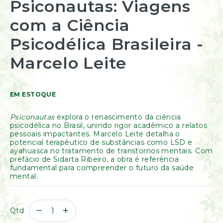
Psiconautas: Viagens
Resinas
para
/
o
com a Ciência
Incensos
início
Naturais
da
Psicodélica Brasileira -
Galeria
Óleos
de
Essenciais
imagens
Marcelo Leite
Óleos
Vegetais
Óleos
EM ESTOQUE
Perfumados
Incensos
Psiconautas
explora o renascimento da ciência
Incensários
psicodélica no Brasil, unindo rigor acadêmico a relatos
pessoais impactantes. Marcelo Leite detalha o
Difusores
potencial terapêutico de substâncias como LSD e
Aromáticos
ayahuasca no tratamento de transtornos mentais. Com
Difusores
prefácio de Sidarta Ribeiro, a obra é referência
Elétricos
fundamental para compreender o futuro da saúde
mental.
Livros
Diversos
Ofertas
Qtd
Banho