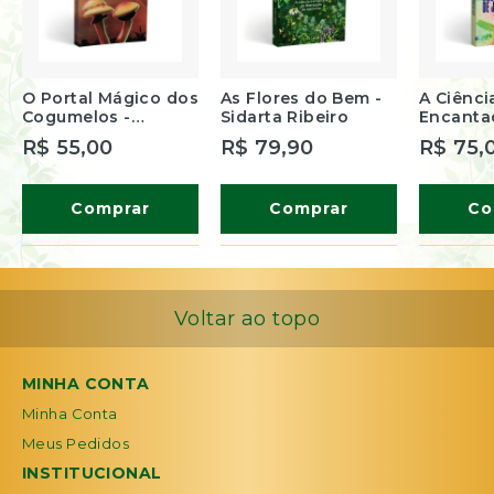
O Portal Mágico dos
As Flores do Bem -
A Ciênci
Cogumelos -
Sidarta Ribeiro
Encanta
Shauara David
Jurema -
R$ 55,00
R$ 79,90
R$ 75,
Leite
Comprar
Comprar
Co
Voltar ao topo
MINHA CONTA
Minha Conta
Meus Pedidos
INSTITUCIONAL