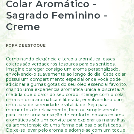
Colar Aromático -
início
Resinas
da
/
Sagrado Feminino -
Galeria
Incensos
de
Naturais
imagens
Creme
Óleos
Essenciais
Óleos
Vegetais
FORA DE ESTOQUE
Óleos
Perfumados
Combinando elegância e terapia aromática, esses
colares são verdadeiros tesouros para os sentidos.
Incensos
Imagine carregar consigo um aroma personalizado,
Incensários
envolvendo-o suavemente ao longo do dia. Cada colar
possui um compartimento especial onde você pode
Difusores
adicionar algumas gotas do seu óleo essencial favorito,
Aromáticos
criando uma experiência aromática única e discreta. À
medida que o calor do seu corpo interage com o colar,
Difusores
uma sinfonia aromática é liberada, envolvendo-o com
Elétricos
uma aura de serenidade e vitalidade. Seja para
Livros
momentos de relaxamento, foco ou simplesmente
para trazer uma sensação de conforto, nossos colares
Diversos
aromáticos são um convite para explorar as maravilhas
Ofertas
da aromaterapia de uma forma estilosa e sofisticada.
Banho
Deixe-se levar pelo aroma e adorne-se com um toque