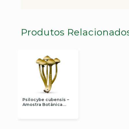
Produtos Relacionado
Psilocybe cubensis –
Amostra Botânica
(Cepa Camboja)
Fora de estoque