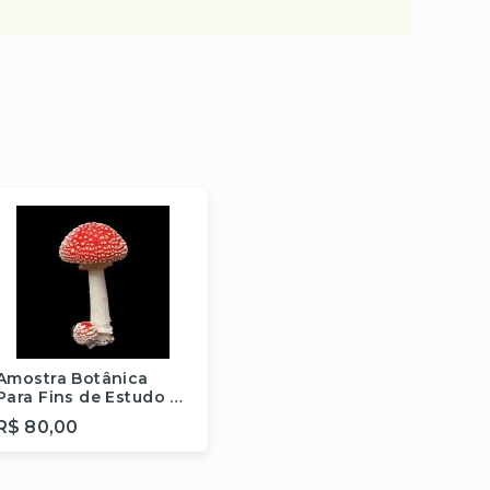
Amostra Botânica
Para Fins de Estudo e
Pesquisa (Amanita
R$ 80,00
Muscaria) - 10 gramas
Fora de estoque