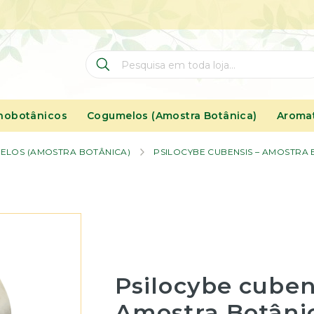
Pesquisa
Pesquisa
nobotânicos
Cogumelos (Amostra Botânica)
Aromat
ELOS (AMOSTRA BOTÂNICA)
PSILOCYBE CUBENSIS – AMOSTRA 
Psilocybe cuben
Amostra Botâni