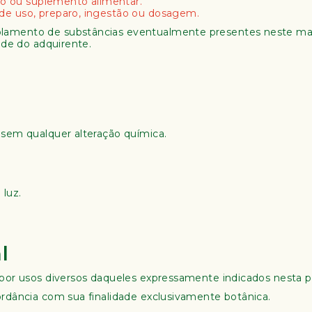
o ou suplemento alimentar.
 de uso, preparo, ingestão ou dosagem.
olamento de substâncias eventualmente presentes neste ma
dade do adquirente.
 sem qualquer alteração química.
 luz.
l
a por usos diversos daqueles expressamente indicados nesta 
ordância com sua finalidade exclusivamente botânica.