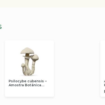
s
Psilocybe cubensis –
Amostra Botânica
(Cepa Albino TAT)
Fora de estoque