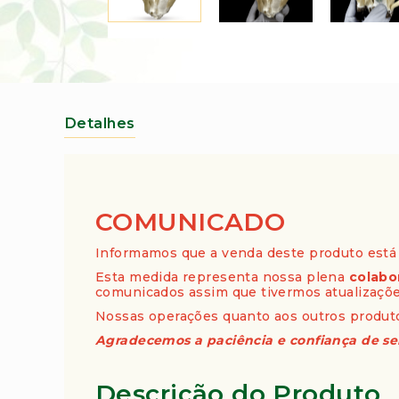
o
s
Saltar
(
para
A
o
m
início
o
da
st
Galeria
Detalhes
de
ra
imagens
B
o
t
â
COMUNICADO
ni
c
Informamos que a venda deste produto est
a)
Esta medida representa nossa plena
colabo
A
comunicados assim que tivermos atualizaçõe
r
Nossas operações quanto aos outros produ
o
Agradecemos a paciência e confiança de s
m
a
t
Descrição do Produto
e