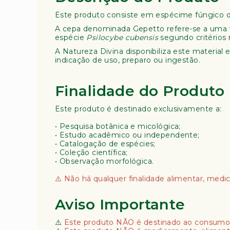
ra
Este produto consiste em espécime fúngico 
pi
a
A cepa denominada Gepetto refere-se a uma vari
espécie
Psilocybe cubensis
segundo critérios 
L
A Natureza Divina disponibiliza este material
i
indicação de uso, preparo ou ingestão.
v
r
o
Finalidade do Produto
s
Este produto é destinado exclusivamente a:
D
iv
• Pesquisa botânica e micológica;
e
• Estudo acadêmico ou independente;
r
• Catalogação de espécies;
s
• Coleção científica;
• Observação morfológica.
o
s
⚠️ Não há qualquer finalidade alimentar, medic
Aviso Importante
⚠️
Este produto NÃO é destinado ao consumo 