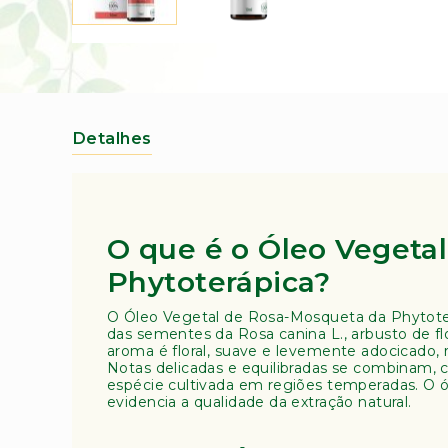
o
s
Saltar
(
para
A
o
m
início
o
da
st
Galeria
Detalhes
de
ra
imagens
B
o
t
â
O que é o Óleo Vegeta
ni
c
Phytoterápica?
a)
O Óleo Vegetal de Rosa-Mosqueta da Phytoterá
A
das sementes da Rosa canina L., arbusto de fl
r
aroma é floral, suave e levemente adocicado, 
o
Notas delicadas e equilibradas se combinam, c
m
espécie cultivada em regiões temperadas. O 
evidencia a qualidade da extração natural.
a
t
e