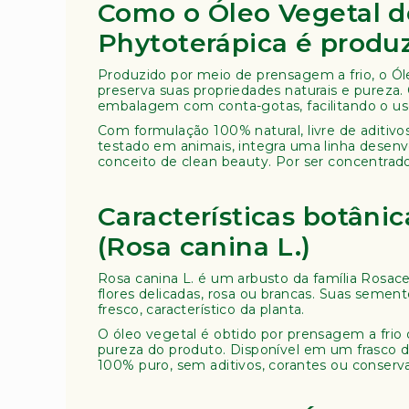
Como o Óleo Vegetal 
ra
pi
Phytoterápica é produ
a
Produzido por meio de prensagem a frio, o Ó
L
preserva suas propriedades naturais e pureza.
i
embalagem com conta-gotas, facilitando o us
v
Com formulação 100% natural, livre de aditivos
r
testado em animais, integra uma linha desenv
o
conceito de clean beauty. Por ser concentrad
s
D
Características botân
iv
e
(Rosa canina L.)
r
s
Rosa canina L. é um arbusto da família Rosac
o
flores delicadas, rosa ou brancas. Suas seme
s
fresco, característico da planta.
O óleo vegetal é obtido por prensagem a frio
pureza do produto. Disponível em um frasco d
100% puro, sem aditivos, corantes ou conserv