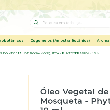
Pesquisa
Pesquisa
nobotânicos
Cogumelos (Amostra Botânica)
Aromat
ÓLEO VEGETAL DE ROSA-MOSQUETA - PHYTOTERÁPICA - 10 ML
Óleo Vegetal de
Mosqueta - Phyt