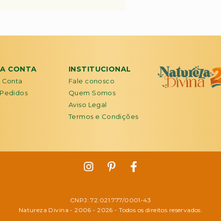
HA CONTA
INSTITUCIONAL
 Conta
Fale conosco
Pedidos
Quem Somos
Aviso Legal
Termos e Condições
CNPJ: 72.021.777/0001-43
Natureza Divina - 2006 -
2026
- Todos os direitos reservados.