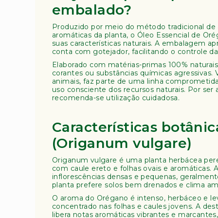
embalado?
ra
pi
Produzido por meio do método tradicional de 
a
aromáticas da planta, o Óleo Essencial de Or
L
suas características naturais. A embalagem ap
i
conta com gotejador, facilitando o controle 
v
Elaborado com matérias-primas 100% naturais
r
corantes ou substâncias químicas agressivas
o
animais, faz parte de uma linha comprometida
uso consciente dos recursos naturais. Por ser
s
recomenda-se utilização cuidadosa.
D
iv
Características botâni
e
r
(Origanum vulgare)
s
o
Origanum vulgare é uma planta herbácea pere
s
com caule ereto e folhas ovais e aromáticas.
inflorescências densas e pequenas, geralmente 
planta prefere solos bem drenados e clima a
O aroma do Orégano é intenso, herbáceo e l
concentrado nas folhas e caules jovens. A dest
libera notas aromáticas vibrantes e marcantes