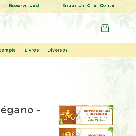
Pular
Boas-vindas!
Entrar
Criar Conta
para
o
conteúdo
erapia
Livros
Diversos
régano -