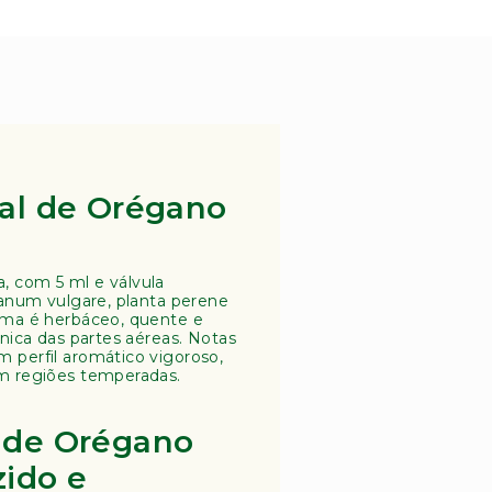
ial de Orégano
, com 5 ml e válvula
iganum vulgare, planta perene
roma é herbáceo, quente e
ânica das partes aéreas. Notas
 perfil aromático vigoroso,
em regiões temperadas.
 de Orégano
zido e