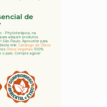
encial de
?
 - Phytoterápica, na
 para adquirir produtos
m São Paulo. Aproveite para
deste link:
Catálogo de Óleos
emos
Óleos Vegetais
100%
o o país. Compre agora!