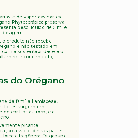
arraste de vapor das partes
égano Phytoterápica preserva
resenta peso líquido de 5 ml e
da dosagem.
, o produto não recebe
. Vegano e não testado em
 com a sustentabilidade e o
 altamente concentrado,
cas do Orégano
ne da família Lamiaceae,
 As flores surgem em
de cor lilás ou rosa, e a
meno.
evemente picante,
ilação a vapor dessas partes
, típicas do gênero Origanum,