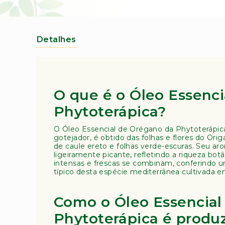
para
o
o
s
início
(
da
A
Galeria
Detalhes
de
m
imagens
o
st
ra
B
O que é o Óleo Essenc
o
t
Phytoterápica?
â
ni
O Óleo Essencial de Orégano da Phytoterápica
c
gotejador, é obtido das folhas e flores do Or
de caule ereto e folhas verde-escuras. Seu a
a)
ligeiramente picante, refletindo a riqueza bot
A
intensas e frescas se combinam, conferindo um
típico desta espécie mediterrânea cultivada 
r
o
m
Como o Óleo Essencial
a
t
Phytoterápica é produ
e