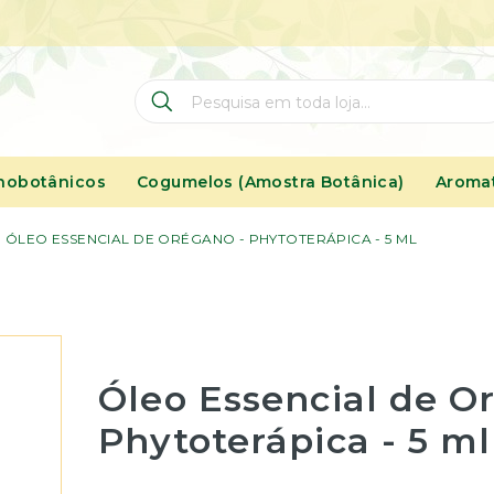
Pesquisa
Pesquisa
nobotânicos
Cogumelos (Amostra Botânica)
Aromat
ÓLEO ESSENCIAL DE ORÉGANO - PHYTOTERÁPICA - 5 ML
Óleo Essencial de O
Phytoterápica - 5 ml